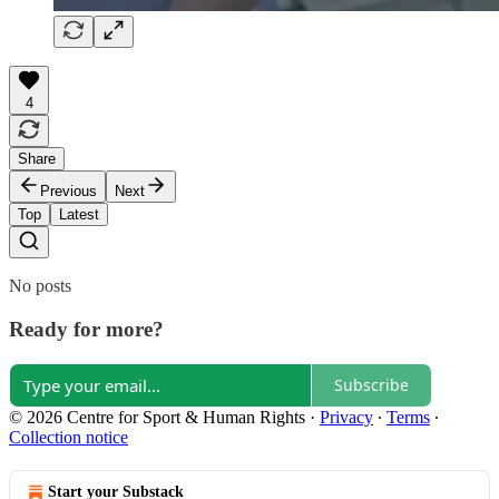
4
Share
Previous
Next
Top
Latest
No posts
Ready for more?
Subscribe
© 2026 Centre for Sport & Human Rights
·
Privacy
∙
Terms
∙
Collection notice
Start your Substack